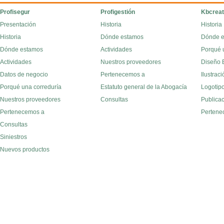
Profisegur
Profigestión
Kbcreat
Presentación
Historia
Historia
Historia
Dónde estamos
Dónde 
Dónde estamos
Actividades
Porqué 
Actividades
Nuestros proveedores
Diseño E
Datos de negocio
Pertenecemos a
Ilustraci
Porqué una correduría
Estatuto general de la Abogacía
Logotipo
Nuestros proveedores
Consultas
Publica
Pertenecemos a
Pertene
Consultas
Siniestros
Nuevos productos