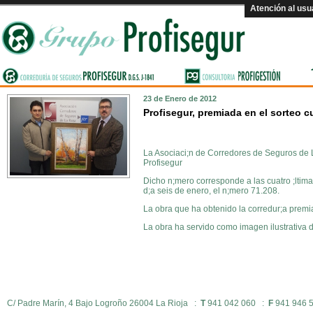
Atención al usu
23 de Enero de 2012
Profisegur, premiada en el sorteo 
La Asociaci;n de Corredores de Seguros de L
Profisegur
Dicho n;mero corresponde a las cuatro ;ltima
d;a seis de enero, el n;mero 71.208.
La obra que ha obtenido la corredur;a premia
La obra ha servido como imagen ilustrativa d
C/ Padre Marín, 4 Bajo Logroño 26004 La Rioja :
T
941 042 060 :
F
941 946 