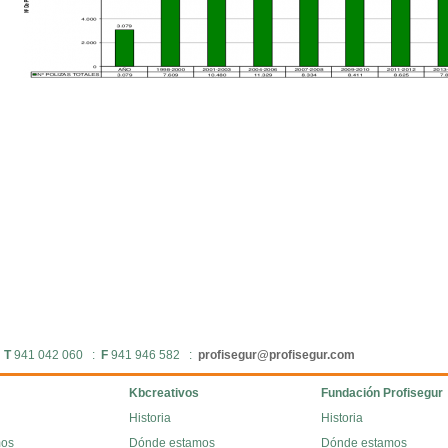
:
T
941 042 060 :
F
941 946 582 :
profisegur@profisegur.com
Kbcreativos
Fundación Profisegur
Historia
Historia
mos
Dónde estamos
Dónde estamos