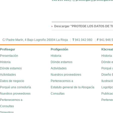
Descargar "PROTEGE LOS DATOS DE T
C/ Padre Marín, 4 Bajo Logroño 26004 La Rioja :
T
941 042 060 :
F
941 946 
Profisegur
Profigestión
Kbcreat
Presentación
Historia
Historia
Historia
Dónde estamos
Dónde 
Dónde estamos
Actividades
Porqué 
Actividades
Nuestros proveedores
Diseño E
Datos de negocio
Pertenecemos a
Ilustraci
Porqué una correduría
Estatuto general de la Abogacía
Logotipo
Nuestros proveedores
Consultas
Publica
Pertenecemos a
Pertene
Consultas
Siniestros