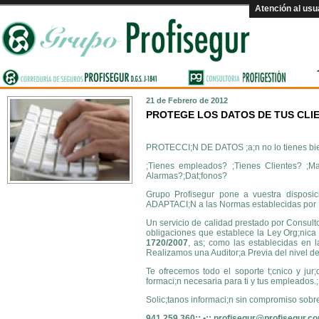
Atención al usu
21 de Febrero de 2012
PROTEGE LOS DATOS DE TUS CLI
PROTECCI;N DE DATOS ;a;n no lo tienes bie
;Tienes empleados? ;Tienes Clientes? ;Ma
Alarmas?;Dat;fonos?
Grupo Profisegur pone a vuestra disposici
ADAPTACI;N a las Normas establecidas por L
Un servicio de calidad prestado por Consul
obligaciones que establece la Ley Org;nica
1720/2007
, as; como las establecidas en 
Realizamos una Auditor;a Previa del nivel d
Te ofrecemos todo el soporte t;cnico y jur
formaci;n necesaria para ti y tus empleados.;
Solic;tanos informaci;n sin compromiso sobre
941 259 360;; ▪;; profisegur@profisegur.c