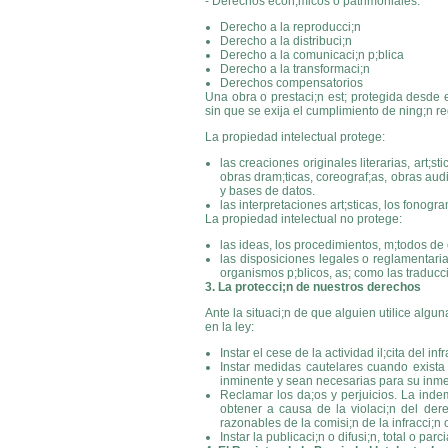
- Derechos econ;micos o patrimoniales:
Derecho a la reproducci;n
Derecho a la distribuci;n
Derecho a la comunicaci;n p;blica
Derecho a la transformaci;n
Derechos compensatorios
Una obra o prestaci;n est; protegida desde 
sin que se exija el cumplimiento de ning;n re
La propiedad intelectual protege:
las creaciones originales literarias, art;
obras dram;ticas, coreograf;as, obras aud
y bases de datos.
las interpretaciones art;sticas, los fonog
La propiedad intelectual no protege:
las ideas, los procedimientos, m;todos de
las disposiciones legales o reglamentaria
organismos p;blicos, as; como las traducc
3. La protecci;n de nuestros derechos
Ante la situaci;n de que alguien utilice algu
en la ley:
Instar el cese de la actividad il;cita del infr
Instar medidas cautelares cuando exist
inminente y sean necesarias para su inmed
Reclamar los da;os y perjuicios. La indem
obtener a causa de la violaci;n del der
razonables de la comisi;n de la infracci;n 
Instar la publicaci;n o difusi;n, total o par