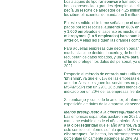
Los ataques de tipo
ransomware
han sido u
hemos presenciado grandes ejemplos de ello,
pedía un rescate de alrededor de 4,25 millon
los ciberdelincuentes demandaban 5 millon
En este sentido, el informe señala que
el co
pagos por los rescates,
aumentó un 88% en 
y 1.000 empleados
el ascenso es mucho má
micropymes (1 a 9 empleados) han asumido
anterior.
A ellas les siguen las grandes co
Para aquellas empresas que deciden pagar e
muchas las que deciden hacerlo y, de hecho
recuperar los datos robados, y
un 42% para e
el fin de proteger los datos del personal,
ya 
2021.
Respecto al
método de entrada más utiliz
‘phishing’,
ya que el 61% de las empresas es
anterior. A este le siguen los servidores no
MSP/MSSP) con un 29%, 18 puntos menos que 
indicado por un 20% de las empresas, frent
Sin embargo y, con todo lo anterior, el info
exposición de datos de la empresa,
descend
Menos presupuesto a la ciberseguridad en
Las empresas españolas gastaron en 2021 un
mantiene estable desde el año anterior. Sin
a la ciberseguridad
que el año anterior, ya
este sentido, el informe señala que
el 83% d
ciberataques.
De hecho, las microempresas 
porcentaje únicamente asciende al 26%. As