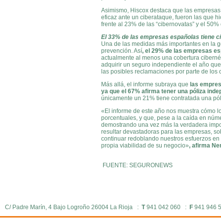
Asimismo, Hiscox
destaca que las empresas 
eficaz ante un ciberataque, fueron las que h
frente al 23% de las “cibernovatas” y el 50%
El 33% de las empresas españolas tiene c
Una de las medidas más importantes en la g
prevención. Así
, el 29% de las empresas es
actualmente al menos una cobertura cibernéti
adquirir un seguro independiente el año que 
las posibles reclamaciones por parte de los
Más allá, el informe subraya que
las empres
ya que el 67% afirma tener una póliza inde
únicamente un 21% tiene contratada una pól
«El informe de este año nos muestra cómo lo
porcentuales, y que, pese a la caída en núm
demostrando una vez más la verdadera impor
resultar devastadoras para las empresas, so
continuar redoblando nuestros esfuerzos en 
propia viabilidad de su negocio»
,
afirma Ner
FUENTE: SEGURONEWS
C/ Padre Marín, 4 Bajo Logroño 26004 La Rioja :
T
941 042 060 :
F
941 946 