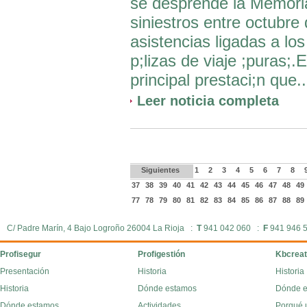
se desprende la Memoria
siniestros entre octubre
asistencias ligadas a los
p;lizas de viaje ;puras;
principal prestaci;n que..
Leer noticia completa
Siguientes
1
2
3
4
5
6
7
8
37
38
39
40
41
42
43
44
45
46
47
48
49
77
78
79
80
81
82
83
84
85
86
87
88
89
C/ Padre Marín, 4 Bajo Logroño 26004 La Rioja :
T
941 042 060 :
F
941 946 
Profisegur
Profigestión
Kbcreat
Presentación
Historia
Historia
Historia
Dónde estamos
Dónde 
Dónde estamos
Actividades
Porqué 