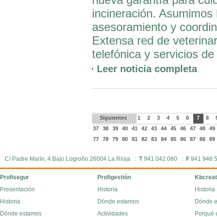
incineración. Asumimos l
asesoramiento y coordina
Extensa red de veterinar
telefónica y servicios de 
Leer noticia completa
Siguientes
1
2
3
4
5
6
7
8
37
38
39
40
41
42
43
44
45
46
47
48
49
77
78
79
80
81
82
83
84
85
86
87
88
89
C/ Padre Marín, 4 Bajo Logroño 26004 La Rioja :
T
941 042 060 :
F
941 946 
Profisegur
Profigestión
Kbcreat
Presentación
Historia
Historia
Historia
Dónde estamos
Dónde 
Dónde estamos
Actividades
Porqué 