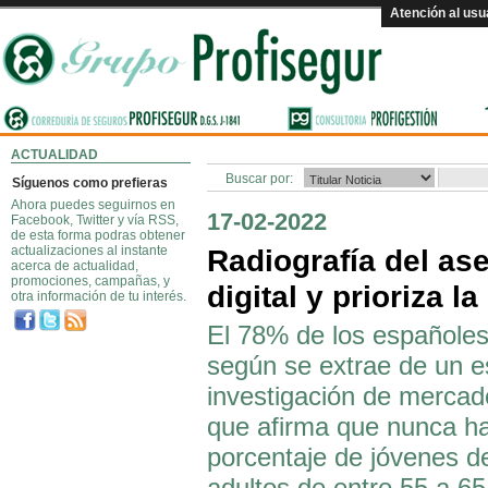
Atención al usu
ACTUALIDAD
Buscar por:
Síguenos como prefieras
Ahora puedes seguirnos en
17-02-2022
Facebook, Twitter y vía RSS,
de esta forma podras obtener
actualizaciones al instante
Radiografía del as
acerca de actualidad,
promociones, campañas, y
digital y prioriza l
otra información de tu interés.
El 78% de los españoles
según se extrae de un es
investigación de merca
que afirma que nunca h
porcentaje de jóvenes d
adultos de entre 55 a 65